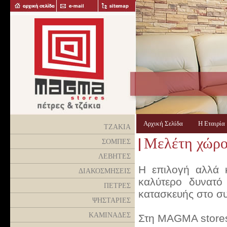
Αρχική Σελίδα
Η Εταιρί
ΤΖΑΚΙΑ
Μελέτη χώρ
ΣΟΜΠΕΣ
ΛΕΒΗΤΕΣ
H επιλογή αλλά κ
ΔΙΑΚΟΣΜΗΣΕΙΣ
καλύτερο δυνατό
ΠΕΤΡΕΣ
κατασκευής στο συ
ΨΗΣΤΑΡΙΕΣ
ΚΑΜΙΝΑΔΕΣ
Στη ΜΑGMA stores 