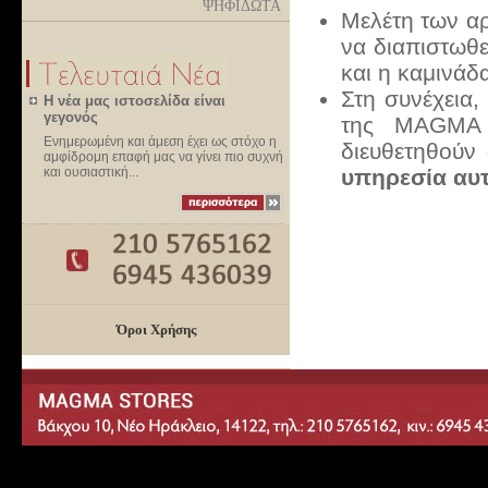
ΨΗΦΙΔΩΤΑ
Μελέτη των αρ
να διαπιστωθε
και η καμινάδα
Στη συνέχεια, 
Η νέα μας ιστοσελίδα είναι
γεγονός
της ΜΑGMA s
Ενημερωμένη και άμεση έχει ως στόχο η
διευθετηθούν 
αμφίδρομη επαφή μας να γίνει πιο συχνή
υπηρεσία αυτ
και ουσιαστική...
Όροι Χρήσης