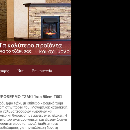
φορές
Νέα
Επικοινωνία
ΕΡΟΘΕΡΜΟ ΤΖΑΚΙ Ίσιο 90cm Τ001
ρόθερμο τζάκι, με επίπεδο κεραμικό τζάμι
cm στην πόρτα του. Μονομπλόκ κατασκευή,
ό χάλυβα τεσσάρων χιλιοστών και
ωτερική θωράκιση με μαντεμένιες πλάκες. Η
ρτα του είναι ανοιγόμενη και εξαφανιζόμενη
υρόμενη προς τα πάνω). Διαθέτει τρεις
ροθαλάμους για την καλύτερη δυνατή