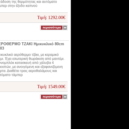
τάδοση της θερμότητας και αυτόματο
μπερ στην έξοδο καπνού
Τιμή: 1292.00€
ΕΡΟΘΕΡΜΟ ΤΖΑΚΙ Ημικυκλικό 80cm
03
ικυκλικό αερόθερμο τζάκι, με κεραμικό
άμι. Έχει εσωτερική θωράκιση από μαντέμι.
νομπλόκ κατασκευή από χάλυβα 4
λιοστών, με ανοιγόμενη και εξαφανιζόμενη
ρτα. Διαθέτει τρεις αεροθαλάμους και
τόματο τάμπερ
Τιμή: 1549.00€