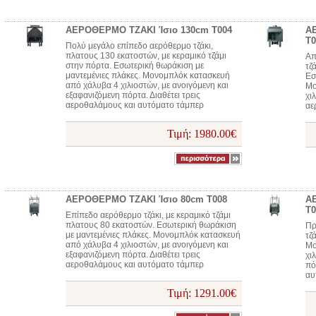
ΑΕΡΟΘΕΡΜΟ ΤΖΑΚΙ Ίσιο 130cm T004
Α
T0
Πολύ μεγάλο επίπεδο αερόθερμο τζάκι,
πλατους 130 εκατοστών, με κεραμικό τζάμι
Απ
στην πόρτα. Εσωτερική θωράκιση με
τζ
μαντεμένιες πλάκες. Μονομπλόκ κατασκευή
Εσ
από χάλυβα 4 χιλιοστών, με ανοιγόμενη και
Μο
εξαφανιζόμενη πόρτα. Διαθέτει τρεις
χι
αεροθαλάμους και αυτόματο τάμπερ
αε
Τιμή: 1980.00€
ΑΕΡΟΘΕΡΜΟ ΤΖΑΚΙ Ίσιο 80cm T008
Α
T0
Επίπεδο αερόθερμο τζάκι, με κεραμικό τζάμι
πλατους 80 εκατοστών. Εσωτερική θωράκιση
Πρ
με μαντεμένιες πλάκες. Μονομπλόκ κατασκευή
τζ
από χάλυβα 4 χιλιοστών, με ανοιγόμενη και
Μο
εξαφανιζόμενη πόρτα. Διαθέτει τρεις
χι
αεροθαλάμους και αυτόματο τάμπερ
πό
αυ
Τιμή: 1291.00€