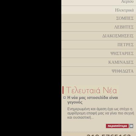
Αερίου
Ηλεκτρικά
ΣΟΜΠΕΣ
ΛΕΒΗΤΕΣ
ΔΙΑΚΟΣΜΗΣΕΙΣ
ΠΕΤΡΕΣ
ΨΗΣΤΑΡΙΕΣ
ΚΑΜΙΝΑΔΕΣ
ΨΗΦΙΔΩΤΑ
Η νέα μας ιστοσελίδα είναι
γεγονός
Ενημερωμένη και άμεση έχει ως στόχο η
αμφίδρομη επαφή μας να γίνει πιο συχνή
και ουσιαστική...