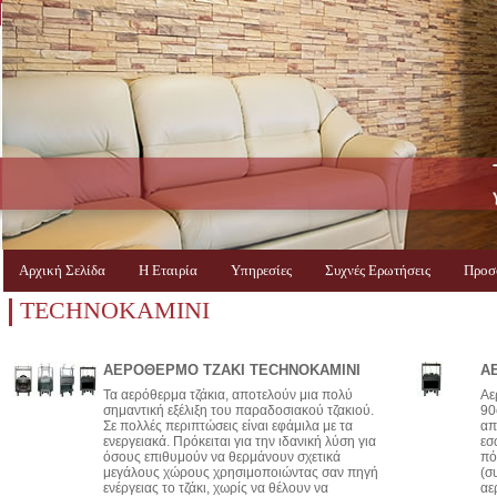
Αρχική Σελίδα
Η Εταιρία
Υπηρεσίες
Συχνές Ερωτήσεις
Προσ
TECHNOKAMINI
ΑΕΡΟΘΕΡΜΟ ΤΖΑΚΙ TECHNOKAMINI
Α
Τα αερόθερμα τζάκια, αποτελούν μια πολύ
Αε
σημαντική εξέλιξη του παραδοσιακού τζακιού.
90
Σε πολλές περιπτώσεις είναι εφάμιλα με τα
απ
ενεργειακά. Πρόκειται για την ιδανική λύση για
εσ
όσους επιθυμούν να θερμάνουν σχετικά
πό
μεγάλους χώρους χρησιμοποιώντας σαν πηγή
(σ
ενέργειας το τζάκι, χωρίς να θέλουν να
αε