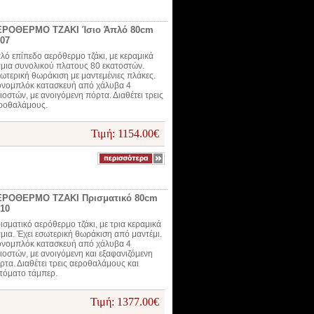
ΕΡΟΘΕΡΜΟ ΤΖΑΚΙ Ίσιο Άπλό 80cm
07
λό επίπεδο αερόθερμο τζάκι, με κεραμικά
άμια συνολικού πλατους 80 εκατοστών.
ωτερική θωράκιση με μαντεμένιες πλάκες.
νομπλόκ κατασκευή από χάλυβα 4
λιοστών, με ανοιγόμενη πόρτα. Διαθέτει τρεις
ροθαλάμους.
Τιμή: 1154.00€
ΕΡΟΘΕΡΜΟ ΤΖΑΚΙ Πρισματικό 80cm
10
ισματικό αερόθερμο τζάκι, με τρια κεραμικά
άμια. Έχει εσωτερική θωράκιση από μαντέμι.
νομπλόκ κατασκευή από χάλυβα 4
λιοστών, με ανοιγόμενη και εξαφανιζόμενη
ρτα. Διαθέτει τρεις αεροθαλάμους και
τόματο τάμπερ.
Τιμή: 1377.00€