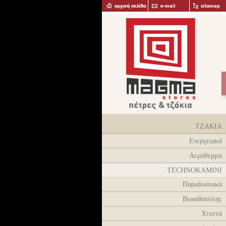
ΤΖΑΚΙΑ
Ενεργειακά
Aερόθερμα
TECHNOKAMINI
Παραδοσιακά
Βιοαιθανόλης
Χτιστά