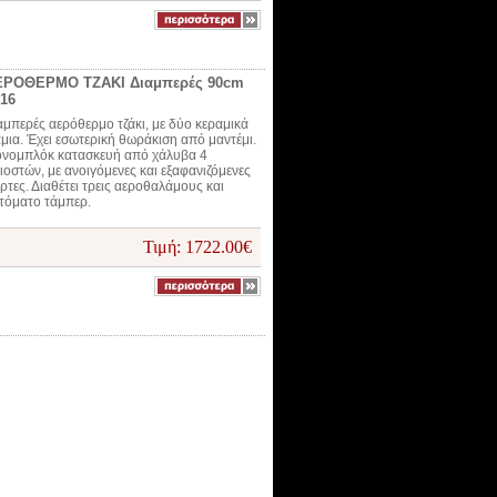
ΕΡΟΘΕΡΜΟ ΤΖΑΚΙ Διαμπερές 90cm
16
αμπερές αερόθερμο τζάκι, με δύο κεραμικά
άμια. Έχει εσωτερική θωράκιση από μαντέμι.
νομπλόκ κατασκευή από χάλυβα 4
λιοστών, με ανοιγόμενες και εξαφανιζόμενες
ρτες. Διαθέτει τρεις αεροθαλάμους και
τόματο τάμπερ.
Τιμή: 1722.00€