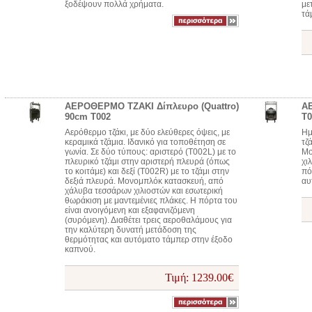
ξοδέψουν πολλά χρήματα.
με
τά
ΑΕΡΟΘΕΡΜΟ ΤΖΑΚΙ Δίπλευρο (Quattro)
Α
90cm Τ002
T0
Αερόθερμο τζάκι, με δύο ελεύθερες όψεις, με
Ημ
κεραμικά τζάμια. Ιδανικό για τοποθέτηση σε
τζ
γωνία. Σε δύο τύπους: αριστερό (Τ002L) με το
Μο
πλευρικό τζάμι στην αριστερή πλευρά (όπως
χι
το κοιτάμε) και δεξί (Τ002R) με το τζάμι στην
πό
δεξιά πλευρά. Μονομπλόκ κατασκευή, από
αυ
χάλυβα τεσσάρων χιλιοστών και εσωτερική
θωράκιση με μαντεμένιες πλάκες. Η πόρτα του
είναι ανοιγόμενη και εξαφανιζόμενη
(συρόμενη). Διαθέτει τρεις αεροθαλάμους για
την καλύτερη δυνατή μετάδοση της
θερμότητας και αυτόματο τάμπερ στην έξοδο
καπνού.
Τιμή: 1239.00€