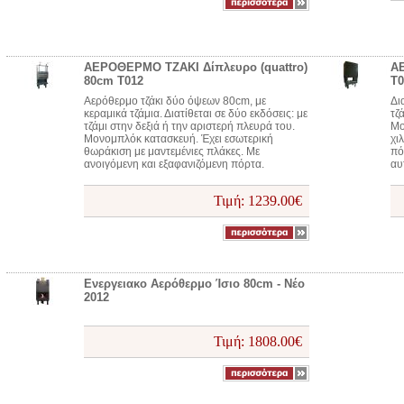
ΑΕΡΟΘΕΡΜΟ ΤΖΑΚΙ Δίπλευρο (quattro)
Α
80cm T012
Τ0
Αερόθερμο τζάκι δύο όψεων 80cm, με
Δι
κεραμικά τζάμια. Διατίθεται σε δύο εκδόσεις: με
τζ
τζάμι στην δεξιά ή την αριστερή πλευρά του.
Μο
Μονομπλόκ κατασκευή. Έχει εσωτερική
χι
θωράκιση με μαντεμένιες πλάκες. Με
πό
ανοιγόμενη και εξαφανιζόμενη πόρτα.
αυ
Τιμή: 1239.00€
Ενεργειακο Αερόθερμο Ίσιο 80cm - Νέο
2012
Τιμή: 1808.00€