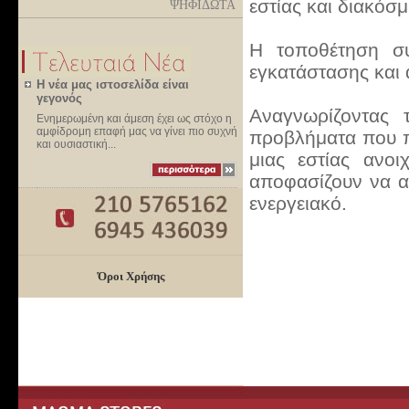
εστίας και διακόσ
ΨΗΦΙΔΩΤΑ
Η τοποθέτηση συ
εγκατάστασης και 
Η νέα μας ιστοσελίδα είναι
γεγονός
Αναγνωρίζοντας 
Ενημερωμένη και άμεση έχει ως στόχο η
αμφίδρομη επαφή μας να γίνει πιο συχνή
προβλήματα που π
και ουσιαστική...
μιας εστίας ανοι
αποφασίζουν να α
ενεργειακό.
Όροι Χρήσης