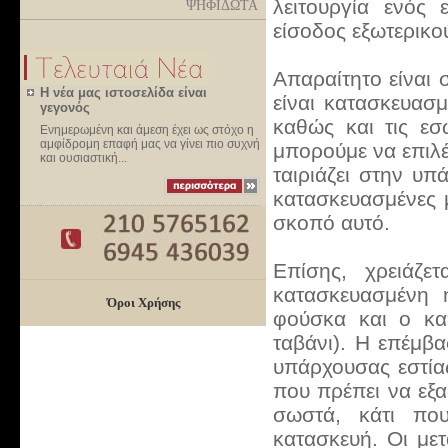
λειτουργία ενός 
ΨΗΦΙΔΩΤΑ
είσοδος εξωτερικο
Απαραίτητο είναι
Η νέα μας ιστοσελίδα είναι
είναι κατασκευασ
γεγονός
καθώς και τις εσ
Ενημερωμένη και άμεση έχει ως στόχο η
αμφίδρομη επαφή μας να γίνει πιο συχνή
μπορούμε να επιλέ
και ουσιαστική...
ταιριάζει στην υπ
κατασκευασμένες μ
σκοπό αυτό.
Επίσης, χρειάζε
κατασκευασμένη 
Όροι Χρήσης
φούσκα και ο κα
ταβάνι). Η επέμβ
υπάρχουσας εστία
που πρέπει να εξα
σωστά, κάτι πο
κατασκευή. Οι με