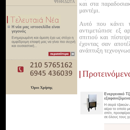
ΨΗΦΙΔΩΤΑ
και στα παραδοσια
μαντέμι.
Αυτό που κάνει τ
Η νέα μας ιστοσελίδα είναι
αντιμετώπισε εξ α
γεγονός
σπιτιού και πίστεψ
Ενημερωμένη και άμεση έχει ως στόχο η
αμφίδρομη επαφή μας να γίνει πιο συχνή
έχοντας σαν αποτέ
και ουσιαστική...
ανάπτυξη τεχνογνωσί
Προτεινόμεν
Όροι Χρήσης
Ενεργειακό Τ
εξαφανιζόμενο
H σειρά τζακιώ
αέρα το οποίο μ
σπίτι, προσφέρε
σε όλους τους χ