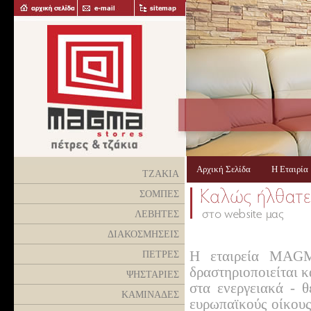
Αρχική Σελίδα
Η Εταιρί
ΤΖΑΚΙΑ
ΣΟΜΠΕΣ
ΛΕΒΗΤΕΣ
ΔΙΑΚΟΣΜΗΣΕΙΣ
H εταιρεία MAGM
ΠΕΤΡΕΣ
δραστηριοποιείται κ
ΨΗΣΤΑΡΙΕΣ
στα ενεργειακά - 
ΚΑΜΙΝΑΔΕΣ
ευρωπαϊκούς οίκους 